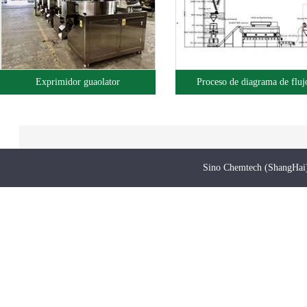
Exprimidor guaolator
Proceso de diagrama de fluj
Sino Chemtech (ShangHai)