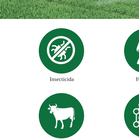
Insecticida
H