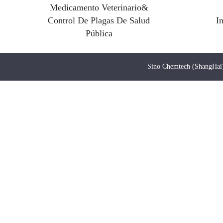
Medicamento Veterinario&
Control De Plagas De Salud
I
Pública
Sino Chemtech (ShangHai)